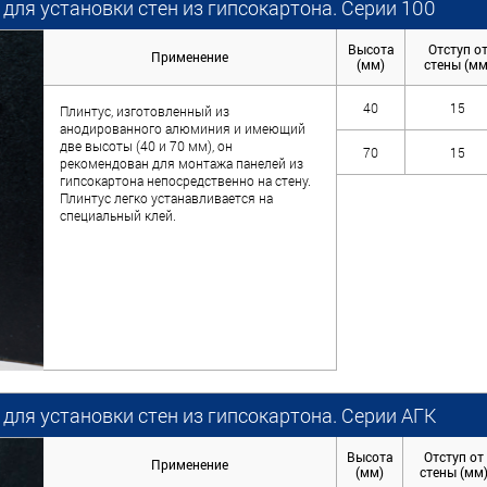
для установки стен из гипсокартона. Серии 100
Высота
Отступ о
Применение
(мм)
стены (мм
40
15
Плинтус, изготовленный из
анодированного алюминия и имеющий
две высоты (40 и 70 мм), он
70
15
рекомендован для монтажа панелей из
гипсокартона непосредственно на стену.
Плинтус легко устанавливается на
специальный клей.
для установки стен из гипсокартона. Серии АГК
Высота
Отступ от
Применение
(мм)
стены (мм