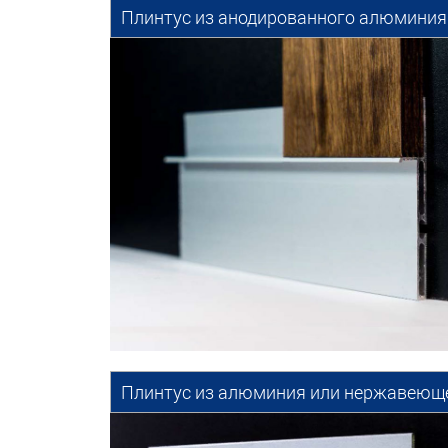
Плинтус из анодированного алюминия д
Плинтус из алюминия или нержавеющей