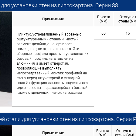
ля установки стен из гипсокартона. Серии 88
Высота
Отступ о
Применение
(мм)
стены (мм
60
15
Плинтус, устанавливаемый вровень с
оштукатуренными стенами. Чистый
элемент дизайна, он очерчивает
помещение, не ограничивая его. Эти
сборные профили просты в установке, их
базовый профиль изготовлен из
алюминия и имеет отверстия,
позволяющие выполнять
непосредственный монтаж профилей на
стену перед штукатуркой и укладкой
пола.Их функциональность подчеркивает
идею красоты, выражающейся в богатой
гамме отделочных планок из массива
 стали для установки стен из гипсокартона. Серии 
Высота
Отступ от
Применение
(мм)
стены (мм)