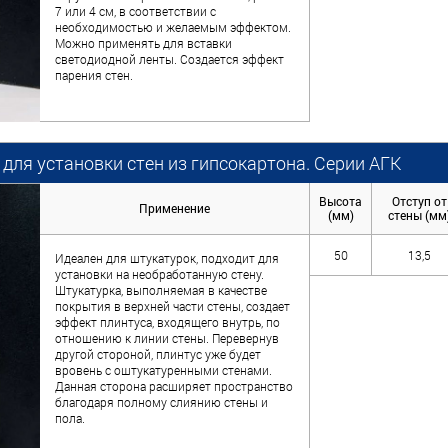
7 или 4 см, в соответствии с
необходимостью и желаемым эффектом.
Можно применять для вставки
светодиодной ленты. Создается эффект
парения стен.
для установки стен из гипсокартона. Серии АГК
Высота
Отступ от
Применение
(мм)
стены (мм
50
13,5
Идеален для штукатурок, подходит для
установки на необработанную стену.
Штукатурка, выполняемая в качестве
покрытия в верхней части стены, создает
эффект плинтуса, входящего внутрь, по
отношению к линии стены. Перевернув
другой стороной, плинтус уже будет
вровень с оштукатуренными стенами.
Данная сторона расширяет пространство
благодаря полному слиянию стены и
пола.